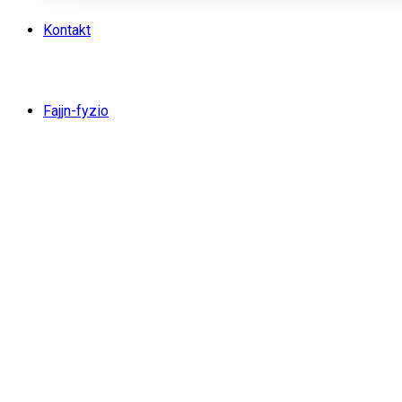
Kontakt
Fajjn-fyzio
Březen 2023
Ark
/
2023
/
Březen