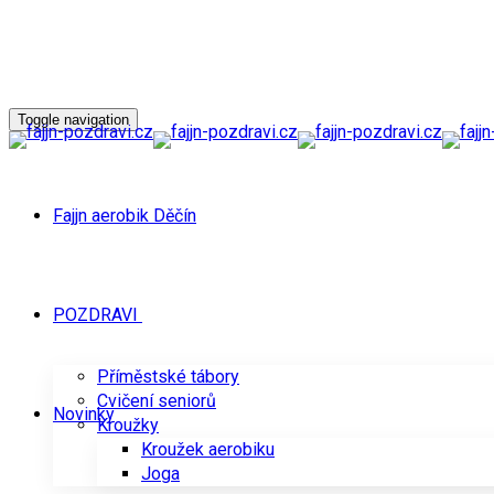
Toggle navigation
Fajjn aerobik Děčín
POZDRAVI
Příměstské tábory
Cvičení seniorů
Novinky
Kroužky
Kroužek aerobiku
Joga